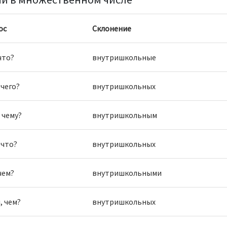
ос
Склонение
что?
внутришкольные
 чего?
внутришкольных
 чему?
внутришкольным
 что?
внутришкольных
чем?
внутришкольными
, чем?
внутришкольных