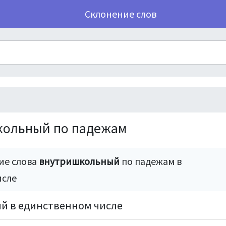
Склонение слов
кольный по падежам
ие слова
внутришкольный
по падежам в
исле
й в единственном числе