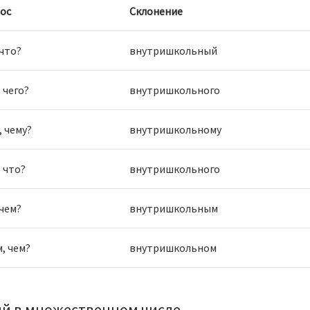
ос
Склонение
 что?
внутришкольный
 чего?
внутришкольного
, чему?
внутришкольному
 что?
внутришкольного
 чем?
внутришкольным
, чем?
внутришкольном
й в множественном числе