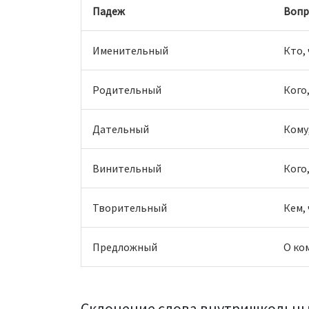
Падеж
Вопр
Именительный
Кто,
Родительный
Кого,
Дательный
Кому
Винительный
Кого,
Творительный
Кем,
Предложный
О ком
Склонение слова внутришкольны